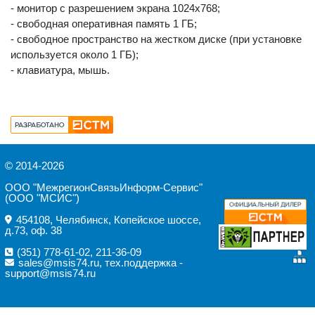
- монитор с разрешением экрана 1024х768;
- свободная оперативная память 1 ГБ;
- свободное пространство на жестком диске (при установке
используется около 1 ГБ);
- клавиатура, мышь.
© 2014-2026
ООО "МежрегионСвязьИнформ-Сервис"
(ООО "МСИС")
454108, Челябинск, Копейское шоссе,
д.73, оф. 38
(351)
778-61-02
,
211-36-09
sales@msis74.ru
,
тех.поддержка -
support@msis74.ru